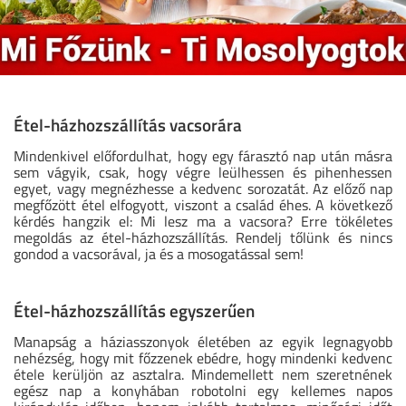
Étel-házhozszállítás vacsorára
Mindenkivel előfordulhat, hogy egy f
árasztó nap után másra
sem vágyik, csak, hogy végre leülhessen és pihenhessen
egyet, vagy megnézhesse a kedvenc sorozatát. Az előző nap
megfőzött étel elfogyott, viszont a család éhes. A következő
kérdés hangzik el: Mi lesz ma a vacsora? Erre tökéletes
megoldás az étel-házhozszállítás. Rendelj tőlünk és nincs
gondod a vacsorával, ja és a mosogatással sem!
Étel-házhozszállítás egyszerűen
Manapság a háziasszonyok életében az egyik legnagyobb
nehézség, hogy mit főzzenek ebédre, hogy mindenki kedvenc
étele kerüljön az asztalra. Mindemellett nem szeretnének
egész nap a konyhában robotolni egy kellemes napos