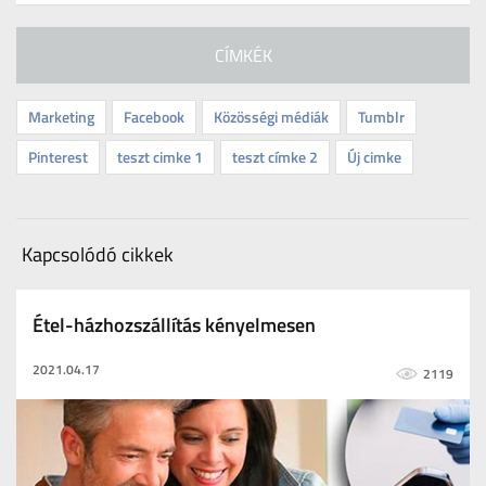
CÍMKÉK
Marketing
Facebook
Közösségi médiák
Tumblr
Pinterest
teszt cimke 1
teszt címke 2
Új cimke
Kapcsolódó cikkek
Étel-házhozszállítás kényelmesen
2021.04.17
2119