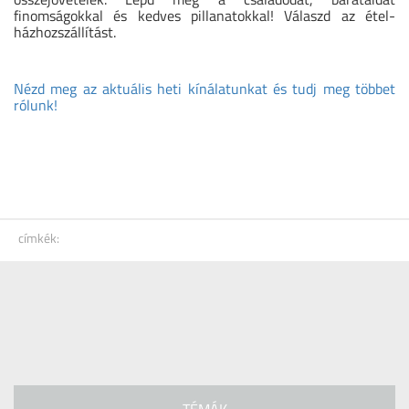
finomságokkal és kedves pillanatokkal!
V
á
laszd az
étel-
házhozszállítás
t.
Nézd meg az aktuális heti kínálatunkat és tudj meg többet
rólunk
!
címkék: