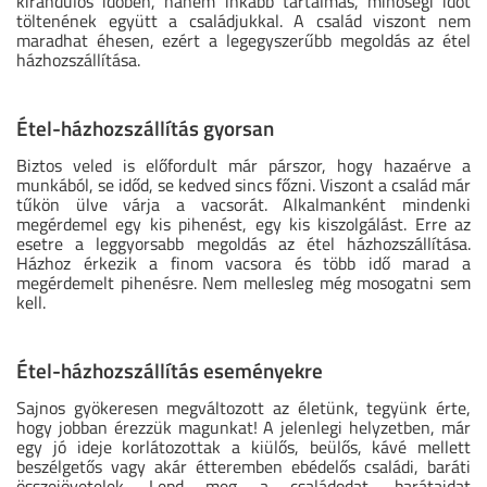
kirándulós időben, hanem inkább tartalmas, minőségi időt
töltenének együtt a családjukkal. A család viszont nem
maradhat éhesen, ezért a legegyszerűbb megoldás az étel
házhozszállítása.
Étel-házhozszállítás gyorsan
Biztos veled is előfordult már párszor, hogy hazaérve a
munkából, se időd, se kedved sincs főzni. Viszont a család már
tűkön ülve várja a vacsorát. Alkalmanként mindenki
megérdemel egy kis pihenést, egy kis kiszolgálást. Erre az
esetre a leggyorsabb megoldás az étel házhozszállítása.
Házhoz érkezik a finom vacsora és több idő marad a
megérdemelt pihenésre. Nem mellesleg még mosogatni sem
kell.
Étel-házhozszállítás eseményekre
Sajnos gyökeresen megváltozott az életünk, tegyünk érte,
hogy jobban érezzük magunkat! A jelenlegi helyzetben, már
egy jó ideje korlátozottak a kiülős, beülős, kávé mellett
beszélgetős vagy akár étteremben ebédelős családi, baráti
összejövetelek. Lepd meg a családodat, barátaidat